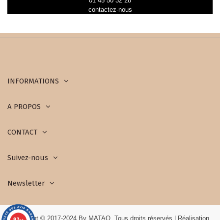
01 45 50 32 28
contactez-nous
INFORMATIONS
A PROPOS
CONTACT
Suivez-nous
Newsletter
Copyright © 2017-2024 By MATAO. Tous droits réservés | Réalisation
9.7