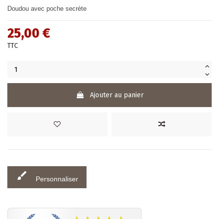
Doudou avec poche secrète
25,00 €
TTC
Ajouter au panier
brush
Personnaliser