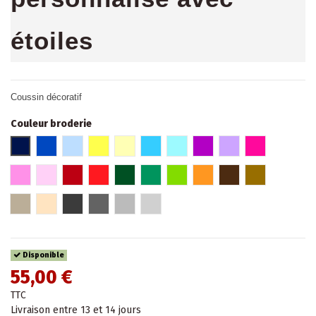
étoiles
Coussin décoratif
Couleur broderie
A-Bleu marine
B-Bleu roi
C-Bleu ciel
D-jaune
E-Jaune paille
F-Turquoise foncé
G-Turquoise clair
H-Prune
I-Parme
J-Fuchsia
K-Rose
L-Rose pâle
M-Rouge bordeaux
N-Rouge
O-Vert bouteille
P-Vert
Q-Vert Pomme
R-Orange
S-Marron
T-Vison
U-Taupe
V-Beige
W-Gris anthracite
X-Gris
Y-Gris clair
Z-Gris argent
Disponible
55,00 €
TTC
Livraison entre 13 et 14 jours