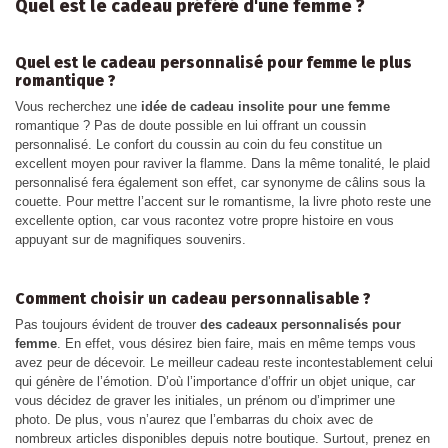
Produit disponible avec d'autres option
20,00 €
40,00 €
Homme
Homme
Serviette de
Tablier de
Golf - Roi &
cuisine
Reine
personnalisé