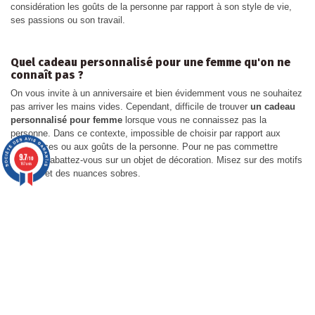
30,00 €
15,00 €
Accueil
Accueil
Sac à
Etiquette
chaussures
Bagage
personnalisé
Promo !
-30,00 €
9.7
/10
167 avis
Rupture de stock
80,00 €
10,00 €
Femme
Accueil
Paire de
Porte-Clés
110,00 €
manchettes
photo
en renard