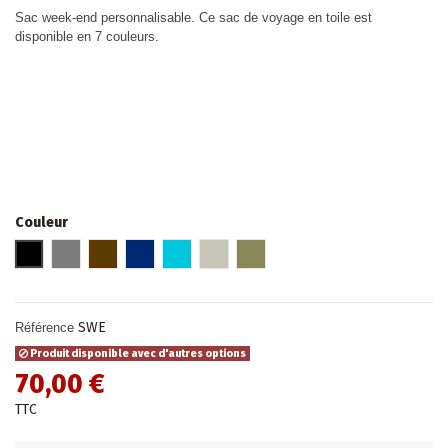
Sac week-end personnalisable. Ce sac de voyage en toile est
disponible en 7 couleurs.
Couleur
Noir et rouge
Gris et rose fuchsia
Marron et rose fuchsia
Bleu marine et rouge
Turquoise et jaune
Gris clair et bleu canard
Kaki et kaki
SWE
Référence
Produit disponible avec d'autres options
70,00 €
TTC