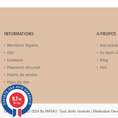
INFORMATIONS
A PROPOS
Mentions légales
Qui somm
CGV
Vu dans l
Livraison
Blog
Paiement sécurisé
FAQ
Points de ventes
Plan du site
9.7
/10
167 avis
Copyright © 2017-2024 By MATAO. Tous droits réservés | Réalisation De