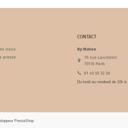
CONTACT
es nous
By Matao
a presse
70 rue Lauriston
75116 Paris
01 45 50 32 28
Du lundi au vendredi de 10h à
veloppeur PrestaShop