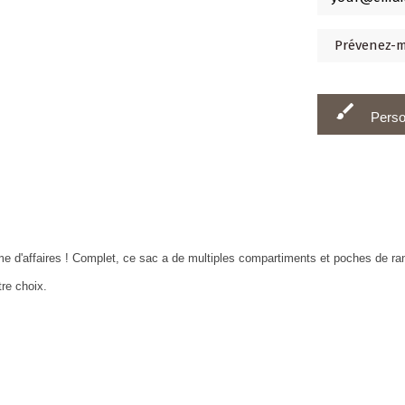
brush
Perso
mme d'affaires ! Complet, ce sac a de multiples compartiments et poches de r
tre choix.