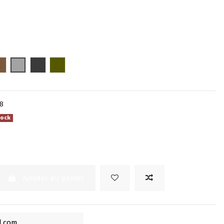
Marron
Gris clair
Gris foncé
Kaki
8
tock
Ajouter au panier