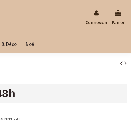
Connexion
Panier
 & Déco
Noël
48h
anières cuir