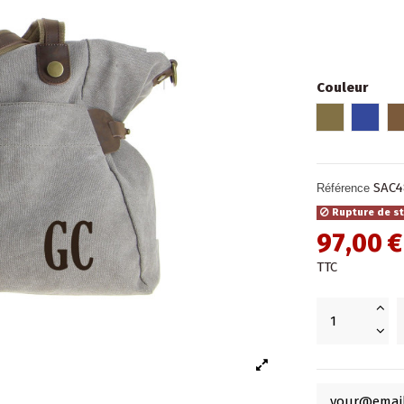
Couleur
Beige/kaki
Bleu
SAC4
Référence
Rupture de s
97,00 €
TTC