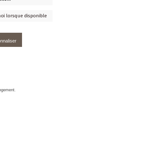
nnaliser
angement.