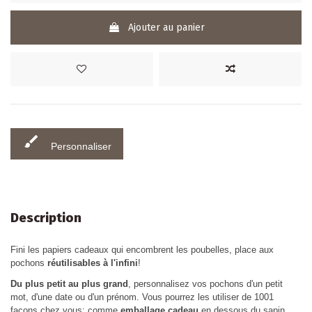
Ajouter au panier
brush
Personnaliser
Description
Fini les papiers cadeaux qui encombrent les poubelles, place aux
pochons
réutilisables à l'infini
!
Du plus petit au plus grand
, personnalisez vos pochons d'un petit
mot, d'une date ou d'un prénom. Vous pourrez les utiliser de 1001
façons chez vous: comme
emballage cadeau
en dessous du sapin