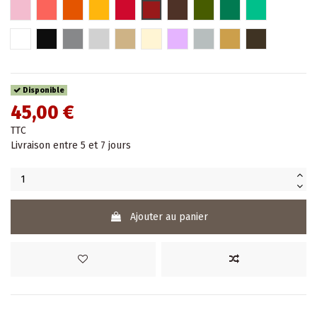
Rose pâle
Hibiscus
Orange
Jaune
Rouge
Rouge bordeaux
Marron
Kaki
Vert
Turquoise
Blanc
Noir
Gris
Argent
Or
Beige
Parme
Argent chromé
Or chromé
Bronze
Disponible
45,00 €
TTC
Livraison entre 5 et 7 jours
Ajouter au panier