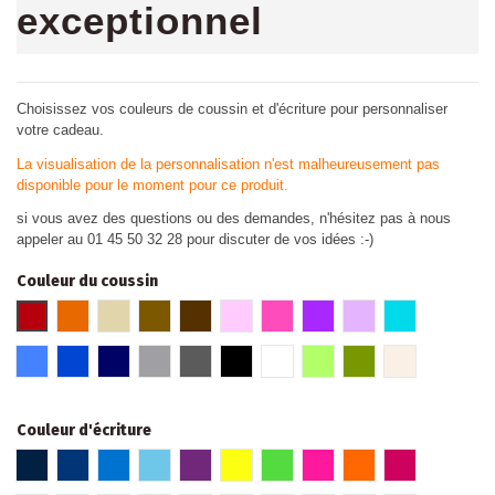
exceptionnel
Choisissez vos couleurs de coussin et d'écriture pour personnaliser
votre cadeau.
La visualisation de la personnalisation n'est malheureusement pas
disponible pour le moment pour ce produit.
si vous avez des questions ou des demandes, n'hésitez pas à nous
appeler au 01 45 50 32 28 pour discuter de vos idées :-)
Couleur du coussin
Rouge
Orange
Beige
Marron glacé
Marron
Rose
Fuschia
Violet
Parme
Turquoise
Bleu
Bleu roi
Bleu marine
Gris clair
Gris foncé
Noir
Blanc
Vert
Kaki
Lin
Couleur d'écriture
Bleu marine
Bleu roi
Bleu
Bleu pâle
Violet
Jaune Fluo
Vert fluo
Rose fluo
Orange fluo
Fuchsia