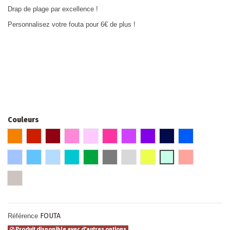
Drap de plage par excellence !
Personnalisez votre fouta pour 6€ de plus !
Couleurs
Orange
Rouge
Rouge bordeaux
Rose pivoine
Rose pâle
Rose fuschia
Prune
Violet
Bleu marine
Bleu roi
Bleu jean
Bleu
Bleu pâle
Turquoise foncé
Vert
Gris
Gris clair
Jaune citron
Aqua
Corail
Sable
FOUTA
Référence
Produit disponible avec d'autres options