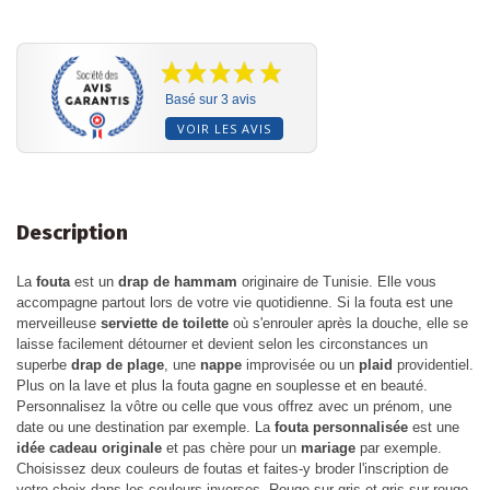
Basé sur 3 avis
VOIR LES AVIS
Description
La
fouta
est un
drap de hammam
originaire de Tunisie. Elle vous
accompagne partout lors de votre vie quotidienne. Si la fouta est une
merveilleuse
serviette de toilette
où s'enrouler après la douche, elle se
laisse facilement détourner et devient selon les circonstances un
superbe
drap de plage
, une
nappe
improvisée ou un
plaid
providentiel.
Plus on la lave et plus la fouta gagne en souplesse et en beauté.
Personnalisez la vôtre ou celle que vous offrez avec un prénom, une
date ou une destination par exemple. La
fouta personnalisée
est une
idée cadeau originale
et pas chère pour un
mariage
par exemple.
Choisissez deux couleurs de foutas et faites-y broder l'inscription de
votre choix dans les couleurs inverses. Rouge sur gris et gris sur rouge