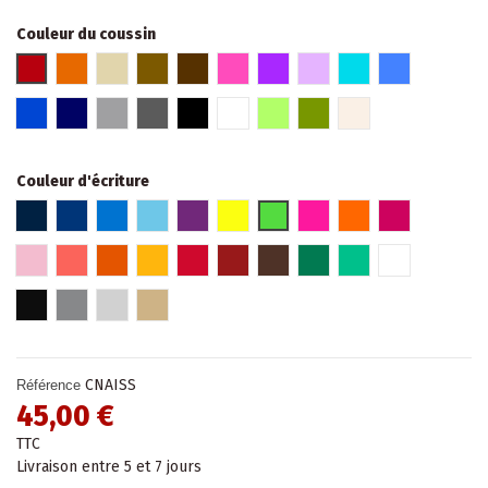
Couleur du coussin
Rouge
Orange
Beige
Marron glacé
Marron
Fuschia
Violet
Parme
Turquoise
Bleu
Bleu roi
Bleu marine
Gris clair
Gris foncé
Noir
Blanc
Vert
Kaki
Lin
Couleur d'écriture
Bleu marine
Bleu roi
Bleu
Bleu pâle
Violet
Jaune Fluo
Vert fluo
Rose fluo
Orange fluo
Fuchsia
Rose pâle
Hibiscus
Orange
Jaune
Rouge
Rouge bordeaux
Marron
Vert
Turquoise
Blanc
Noir
Gris
Argent
Or
CNAISS
Référence
45,00 €
TTC
Livraison entre 5 et 7 jours