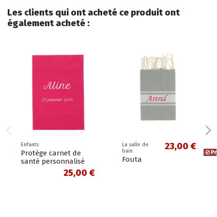
Les clients qui ont acheté ce produit ont
également acheté :
23,00 €
Enfants
La salle de
bain
Protège carnet de
Pr
Fouta
santé personnalisé
25,00 €