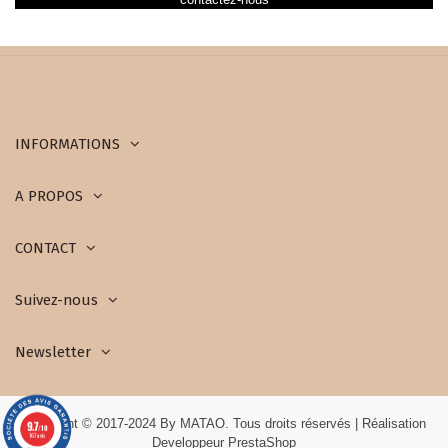
INFORMATIONS
A PROPOS
CONTACT
Suivez-nous
Newsletter
Copyright © 2017-2024 By MATAO. Tous droits réservés | Réalisation
9.7
/10
167 avis
Developpeur PrestaShop