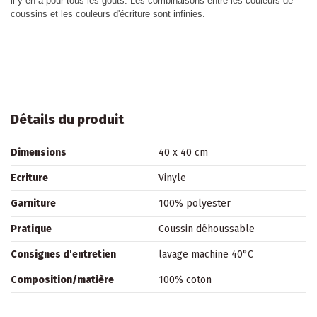
il y en a pour tous les goûts. Les combinaisons entre les couleurs de
coussins et les couleurs d'écriture sont infinies.
Détails du produit
Dimensions
40 x 40 cm
Ecriture
Vinyle
Garniture
100% polyester
Pratique
Coussin déhoussable
Consignes d'entretien
lavage machine 40°C
Composition/matière
100% coton