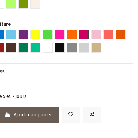
Blanc
Vert
Kaki
Lin
iture
e
oi
Bleu
Bleu pâle
Violet
Jaune Fluo
Vert fluo
Rose fluo
Orange fluo
Fuchsia
Rose pâle
Hibiscus
Orange
e
Rouge bordeaux
Marron
Vert
Turquoise
Blanc
Noir
Gris
Argent
Or
SS
e 5 et 7 jours
Ajouter au panier