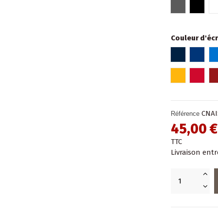
Gris foncé
Noir
Couleur d'écr
Bleu marin
Bleu r
Jaune
Roug
CNAI
Référence
45,00 €
TTC
Livraison entr