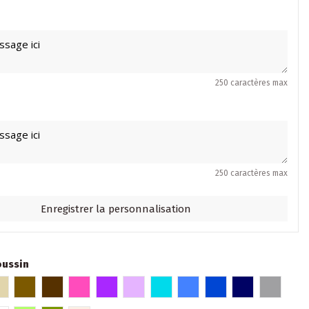
250 caractères max
250 caractères max
Enregistrer la personnalisation
oussin
e
Beige
Marron glacé
Marron
Fuschia
Violet
Parme
Turquoise
Bleu
Bleu roi
Bleu marine
Gris clai