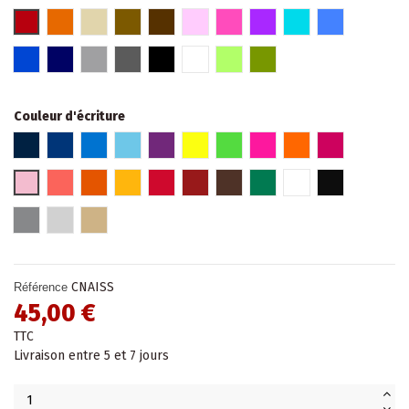
Rouge
Orange
Beige
Marron glacé
Marron
Rose
Fuschia
Violet
Turquoise
Bleu
Bleu roi
Bleu marine
Gris clair
Gris foncé
Noir
Blanc
Vert
Kaki
Couleur d'écriture
Bleu marine
Bleu roi
Bleu
Bleu pâle
Violet
Jaune Fluo
Vert fluo
Rose fluo
Orange fluo
Fuchsia
Rose pâle
Hibiscus
Orange
Jaune
Rouge
Rouge bordeaux
Marron
Vert
Blanc
Noir
Gris
Argent
Or
CNAISS
Référence
45,00 €
TTC
Livraison entre 5 et 7 jours