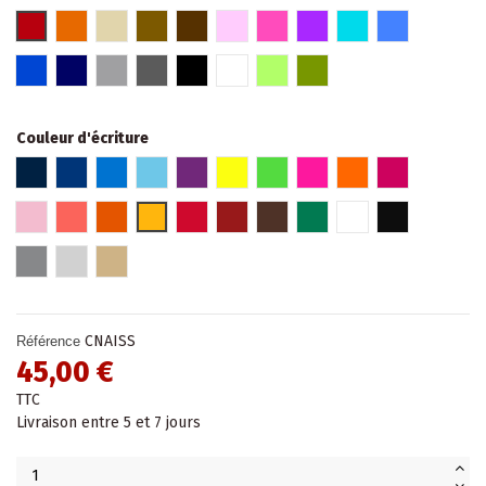
Rouge
Orange
Beige
Marron glacé
Marron
Rose
Fuschia
Violet
Turquoise
Bleu
Bleu roi
Bleu marine
Gris clair
Gris foncé
Noir
Blanc
Vert
Kaki
Couleur d'écriture
Bleu marine
Bleu roi
Bleu
Bleu pâle
Violet
Jaune Fluo
Vert fluo
Rose fluo
Orange fluo
Fuchsia
Rose pâle
Hibiscus
Orange
Jaune
Rouge
Rouge bordeaux
Marron
Vert
Blanc
Noir
Gris
Argent
Or
CNAISS
Référence
45,00 €
TTC
Livraison entre 5 et 7 jours