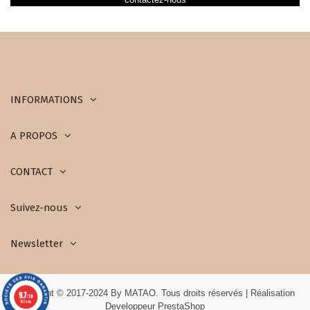
INFORMATIONS
A PROPOS
CONTACT
Suivez-nous
Newsletter
Copyright © 2017-2024 By MATAO. Tous droits réservés | Réalisation
9.7
/10
167 avis
Developpeur PrestaShop