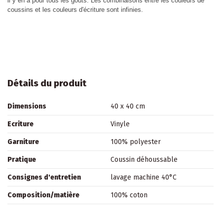
il y en a pour tous les goûts. Les combinaisons entre les couleurs de
coussins et les couleurs d'écriture sont infinies.
Détails du produit
Dimensions
40 x 40 cm
Ecriture
Vinyle
Garniture
100% polyester
Pratique
Coussin déhoussable
Consignes d'entretien
lavage machine 40°C
Composition/matière
100% coton