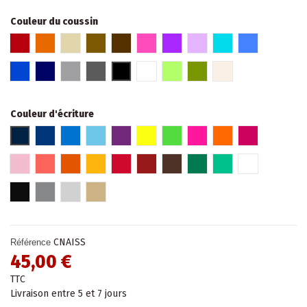
Couleur du coussin
Rouge
Orange
Beige
Marron glacé
Marron
Fuschia
Violet
Parme
Turquoise
Bleu
Bleu roi
Bleu marine
Gris clair
Gris foncé
Noir
Blanc
Vert
Kaki
Lin
Couleur d'écriture
Bleu marine
Bleu roi
Bleu
Bleu pâle
Violet
Jaune Fluo
Vert fluo
Rose fluo
Orange fluo
Fuchsia
Rose pâle
Hibiscus
Orange
Jaune
Rouge
Rouge bordeaux
Marron
Vert
Turquoise
Blanc
Noir
Gris
Argent
Or
CNAISS
Référence
45,00 €
TTC
Livraison entre 5 et 7 jours