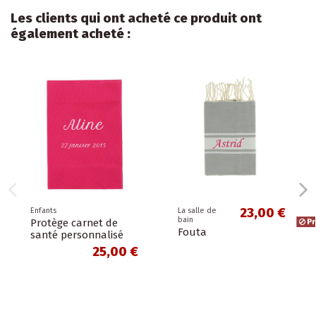
Les clients qui ont acheté ce produit ont
également acheté :
23,00 €
Enfants
La salle de
bain
Protège carnet de
Pr
Fouta
santé personnalisé
25,00 €