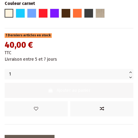
Couleur carnet
Beige
Bleu
Bleu jean
Rouge
Violet
Marron
Orange
Gris foncé
Lin
Derniers articles en stock
40,00 €
TTC
Livraison entre 5 et 7 jours
Ajouter au panier