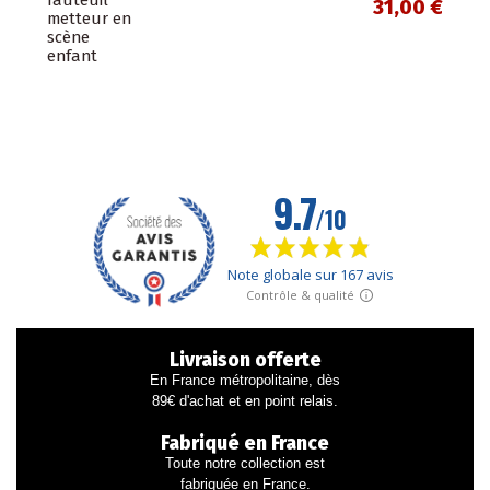
31,00 €
metteur en
scène
enfant
Livraison offerte
En France métropolitaine, dès
89€ d'achat et en point relais.
Fabriqué en France
Toute notre collection est
fabriquée en France.