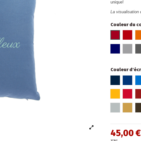
unique!
La visualisation 
Couleur du c
Rouge bord
Roug
Bleu marin
Gris cl
Couleur d'écr
Bleu marin
Bleu r
Jaune
Roug
Argent chr
Or ch
45,00 €