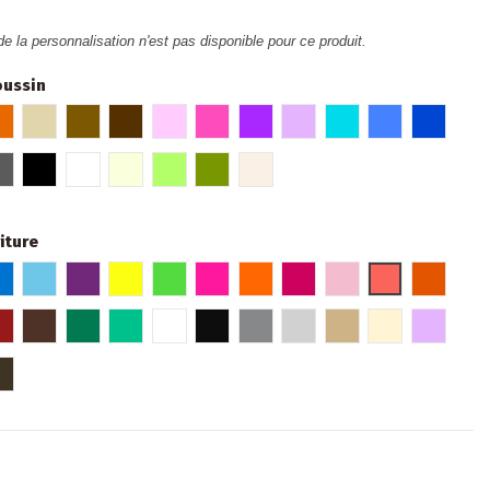
de la personnalisation n'est pas disponible pour ce produit.
oussin
eaux
e
Orange
Beige
Marron glacé
Marron
Rose
Fuschia
Violet
Parme
Turquoise
Bleu
Bleu roi
e
air
Gris foncé
Noir
Blanc
Crème
Vert
Kaki
Lin
iture
e
oi
Bleu
Bleu pâle
Violet
Jaune Fluo
Vert fluo
Rose fluo
Orange fluo
Fuchsia
Rose pâle
Hibiscus
Orange
e
Rouge bordeaux
Marron
Vert
Turquoise
Blanc
Noir
Gris
Argent
Or
Beige
Parme
omé
romé
Bronze