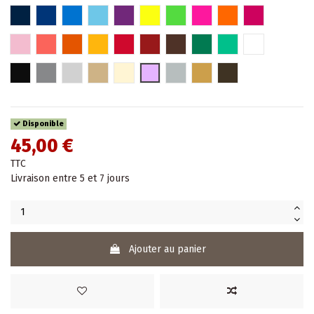
Bleu marine
Bleu roi
Bleu
Bleu pâle
Violet
Jaune Fluo
Vert fluo
Rose fluo
Orange fluo
Fuchsia
Rose pâle
Hibiscus
Orange
Jaune
Rouge
Rouge bordeaux
Marron
Vert
Turquoise
Blanc
Noir
Gris
Argent
Or
Beige
Parme
Argent chromé
Or chromé
Bronze
Disponible
45,00 €
TTC
Livraison entre 5 et 7 jours
Ajouter au panier