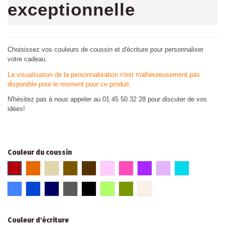
exceptionnelle
Choisissez vos couleurs de coussin et d'écriture pour personnaliser
votre cadeau.
La visualisation de la personnalisation n'est malheureusement pas
disponible pour le moment pour ce produit.
N'hésitez pas à nous appeler au 01 45 50 32 28 pour discuter de vos
idées!
Couleur du coussin
Rouge
Orange
Beige
Marron glacé
Marron
Rose
Fuschia
Violet
Parme
Turquoise
Bleu
Bleu roi
Bleu marine
Gris foncé
Noir
Vert
Kaki
Lin
Couleur d'écriture