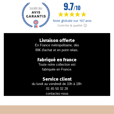
Livraison offerte
En France métropolitaine, dès
89€ d'achat et en point relais.
Fabriqué en France
Toute notre collection est
fabriquée en France.
Service client
du lundi au vendredi de 10h à 18h
01 45 50 32 28
contactez-nous