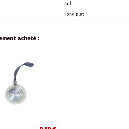
12 l
Fond plat
lement acheté :