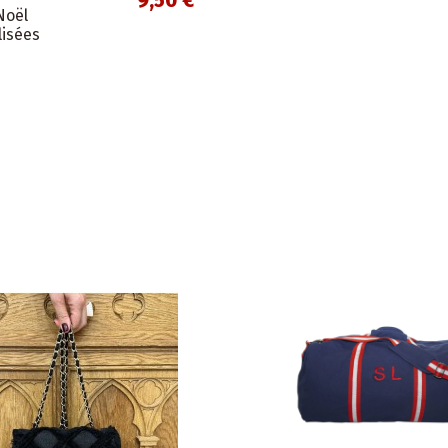
9,50 €
Noël
isées