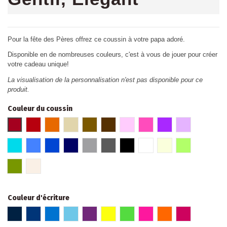
Pour la fête des Pères offrez ce coussin à votre papa adoré.
Disponible en de nombreuses couleurs, c'est à vous de jouer pour créer
votre cadeau unique!
La visualisation de la personnalisation n'est pas disponible pour ce
produit.
Couleur du coussin
Rouge bordeaux
Rouge
Orange
Beige
Marron glacé
Marron
Rose
Fuschia
Violet
Parme
Turquoise
Bleu
Bleu roi
Bleu marine
Gris clair
Gris foncé
Noir
Blanc
Crème
Vert
Kaki
Lin
Couleur d'écriture
Bleu marine
Bleu roi
Bleu
Bleu pâle
Violet
Jaune Fluo
Vert fluo
Rose fluo
Orange fluo
Fuchsia