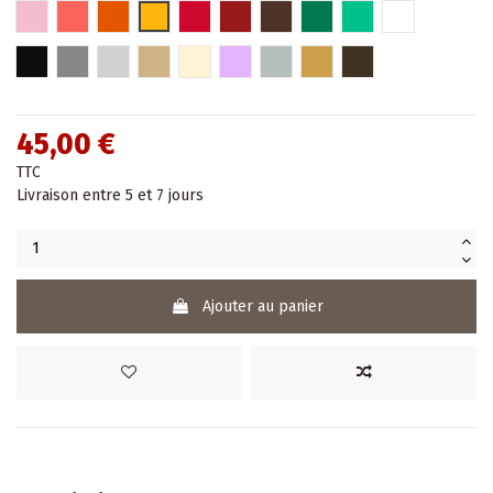
Rose pâle
Hibiscus
Orange
Jaune
Rouge
Rouge bordeaux
Marron
Vert
Turquoise
Blanc
Noir
Gris
Argent
Or
Beige
Parme
Argent chromé
Or chromé
Bronze
45,00 €
TTC
Livraison entre 5 et 7 jours
Ajouter au panier