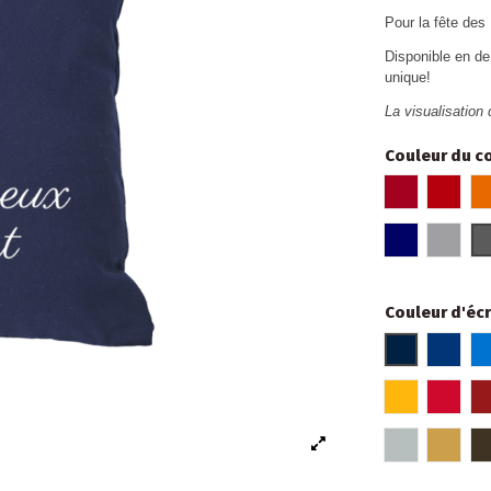
Pour la fête des
Disponible en de
unique!
La visualisation 
Couleur du c
Rouge bord
Roug
Bleu marin
Gris cl
Couleur d'écr
Bleu marin
Bleu r
Jaune
Roug
Argent chr
Or ch