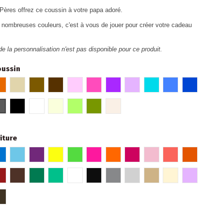
 Pères offrez ce coussin à votre papa adoré.
 nombreuses couleurs, c'est à vous de jouer pour créer votre cadeau
de la personnalisation n'est pas disponible pour ce produit.
oussin
eaux
e
Orange
Beige
Marron glacé
Marron
Rose
Fuschia
Violet
Parme
Turquoise
Bleu
Bleu roi
e
air
Gris foncé
Noir
Blanc
Crème
Vert
Kaki
Lin
iture
e
oi
Bleu
Bleu pâle
Violet
Jaune Fluo
Vert fluo
Rose fluo
Orange fluo
Fuchsia
Rose pâle
Hibiscus
Orange
e
Rouge bordeaux
Marron
Vert
Turquoise
Blanc
Noir
Gris
Argent
Or
Beige
Parme
omé
romé
Bronze