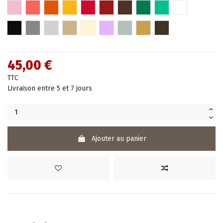
Rose pâle
Hibiscus
Orange
Jaune
Rouge
Rouge bordeaux
Marron
Vert
Turquoise
Blanc
Noir
Gris
Argent
Or
Beige
Parme
Argent chromé
Or chromé
Bronze
45,00 €
TTC
Livraison entre 5 et 7 jours
Ajouter au panier