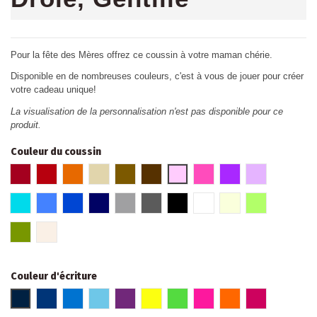
Pour la fête des Mères offrez ce coussin à votre maman chérie.
Disponible en de nombreuses couleurs, c'est à vous de jouer pour créer
votre cadeau unique!
La visualisation de la personnalisation n'est pas disponible pour ce
produit.
Couleur du coussin
Rouge bordeaux
Rouge
Orange
Beige
Marron glacé
Marron
Rose
Fuschia
Violet
Parme
Turquoise
Bleu
Bleu roi
Bleu marine
Gris clair
Gris foncé
Noir
Blanc
Crème
Vert
Kaki
Lin
Couleur d'écriture
Bleu marine
Bleu roi
Bleu
Bleu pâle
Violet
Jaune Fluo
Vert fluo
Rose fluo
Orange fluo
Fuchsia